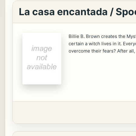
La casa encantada / Sp
Billie B. Brown creates the Myst
certain a witch lives in it. Eve
overcome their fears? After all,