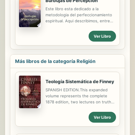
Burbujas de Percepcion
Este libro esta dedicado a la
metodologia del perfeccionamiento
espiritual. Aqui describimos, entre
otras cosas, las etapas mas altas de
la ascension y mencionamos posibles
Ver Libro
errores. Tambien presentamos las
Revelaciones de los Espiritus Santos.
El libro esta destinado a todos
aquellos que buscan a Dios y que
Más libros de la categoría Religión
estan dispuestos a dedicar sus vidas
al Camino espiritual."
Teología Sistemática de Finney
SPANISH EDITION.This expanded
volume represents the complete
1878 edition, two lectures on truth
from the earlier 1847 and 1851
editions, a comprehensive
Ver Libro
introduction from L.G. Parkhurst Jr.,
plus appendixes, a glossary and a
scripture index. Discover why his