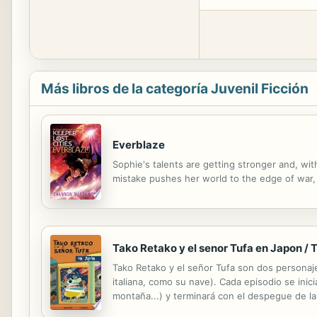
Más libros de la categoría Juvenil Ficción
Everblaze
Sophie's talents are getting stronger and, wit
mistake pushes her world to the edge of war, 
Tako Retako y el senor Tufa en Japon / 
Tako Retako y el señor Tufa son dos personaje
italiana, como su nave). Cada episodio se inici
montaña...) y terminará con el despegue de l
de robots de juguete y la niña que lo compra 