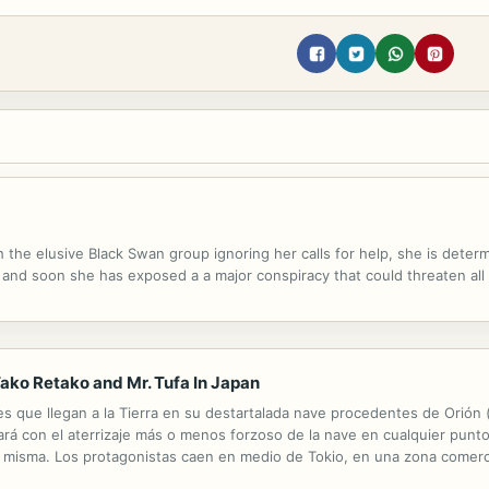
h the elusive Black Swan group ignoring her calls for help, she is deter
and soon she has exposed a a major conspiracy that could threaten all 
Tako Retako and Mr. Tufa In Japan
s que llegan a la Tierra en su destartalada nave procedentes de Orión 
ará con el aterrizaje más o menos forzoso de la nave en cualquier punto 
a misma. Los protagonistas caen en medio de Tokio, en una zona comerc
no piensa deshacerse de él fácilmente.