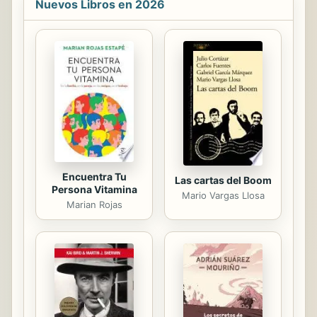
Nuevos Libros en 2026
humanos a salvo de los demonios,
que son cada vez más peligrosos y
acechan a Chiyoko Hollow. Cuando
los habitantes de Chiyoko comienzan
a desaparecer, Akari está decidida a
encontrarlos, pero también lo está el
guerrero mitad elfo Takeo, que
prefiere trabajar solo. A medida que
los...
Encuentra Tu
Las cartas del Boom
Persona Vitamina
Mario Vargas Llosa
Marian Rojas