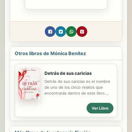
Otros libros de Mónica Benítez
Detrás de sus caricias
Detrás de sus caricias es el nombre
de uno de los cinco relatos que
encontrarás dentro de este libro.
Cinco historias completamente
diferentes que lo único que tienen
Ver Libro
en común es que están
protagonizadas por mujeres. Ha sido
sin querer Begoña no solo tiene que
soportar que Marta le haya