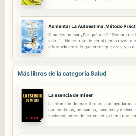
“las distorsiones emocionales”. Podrás reestruc
Aumentar La Autoestima. Método Práct
Si sueles pensar ¿Por qué a mí? “Siempre me t
vida…”... No se trata de ver si tienes razón o
diferencia entre lo que crees que eres, y lo q
Atenta, la Autoestima es la cimentación de tod
Más libros de la categoría Salud
La esencia de mi ser
La intención de este libro es la de ayudarno
que sentimos, pensamos, hacemos y decimos, f
sociedad, antes de ser colectivo tiene que ser
mentiras, injusticias, inequidades, secretos,