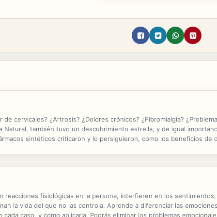
 de cervicales? ¿Artrosis? ¿Dolores crónicos? ¿Fibromialgia? ¿Problema
Natural, también tuvo un descubrimiento estrella, y de igual importanci
e fármacos sintéticos criticaron y lo persiguieron, como los beneficios d
ar sus patentes y esconderlo, hasta llegar a retirarlo del...
cciones fisiológicas en la persona, interfieren en los sentimientos, 
nan la vida del que no las controla. Aprende a diferenciar las emociones
en cada caso, y como aplicarla. Podrás eliminar los problemas emocionales