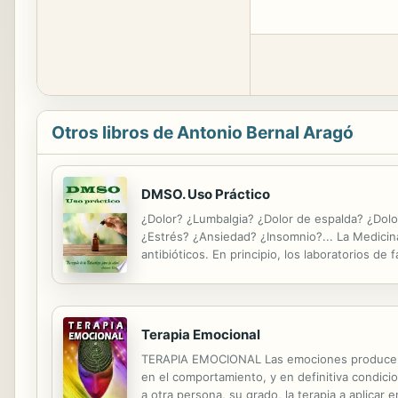
Otros libros de Antonio Bernal Aragó
DMSO. Uso Práctico
¿Dolor? ¿Lumbalgia? ¿Dolor de espalda? ¿Dolor
¿Estrés? ¿Ansiedad? ¿Insomnio?... La Medicina 
antibióticos. En principio, los laboratorios d
no conseguían su propósito, empezaron a compr
Terapia Emocional
TERAPIA EMOCIONAL Las emociones producen rea
en el comportamiento, y en definitiva condicio
a otra persona, su grado, la terapia a aplicar 