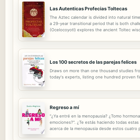
Las Autenticas Profecias Toltecas
The Aztec calendar is divided into natural tim
a 29-year transitional period that is both ch
(Ocelocoyotl) explores the ancient Toltec wis
highlighting the significance of the years 20
Los 100 secretos de las parejas felices
Draws on more than one thousand studies fro
today's experts, listing one hundred proven 
Regreso a mí
"¿Ya entré en la menopausia? ¿Tomo hormonas?
emociones?". ¿Te estás haciendo todas estas 
acerca de la menopausia desde estos cuatro pila
manera consciente, en conexión con tu ser y 