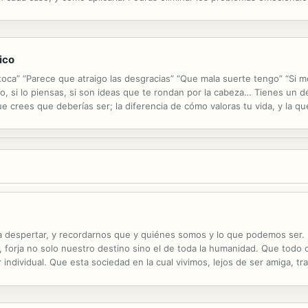
turar la escala de valores, la estructura cognitiva, que has ido ...
ico
oca” “Parece que atraigo las desgracias” “Que mala suerte tengo” “Si me
 no, si lo piensas, si son ideas que te rondan por la cabeza… Tienes un d
ue crees que deberías ser; la diferencia de cómo valoras tu vida, y la 
a tu estructura emocional, un déficit ...
s a despertar, y recordarnos que y quiénes somos y lo que podemos ser.
orja no solo nuestro destino sino el de toda la humanidad. Que todo 
 individual. Que esta sociedad en la cual vivimos, lejos de ser amiga, 
 abusos y corrupción. Donde los muchos son pobres y los pocos son muy 