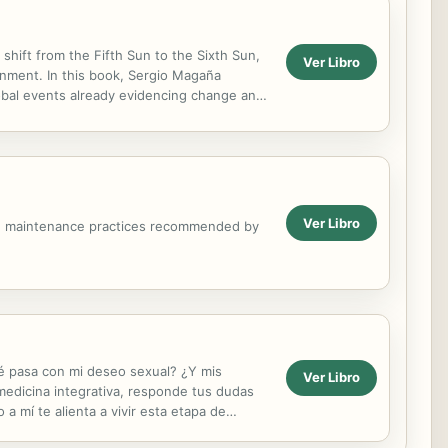
shift from the Fifth Sun to the Sixth Sun,
Ver Libro
ignment. In this book, Sergio Magaña
lobal events already evidencing change and
ns, the...
Ver Libro
lth maintenance practices recommended by
ué pasa con mi deseo sexual? ¿Y mis
Ver Libro
medicina integrativa, responde tus dudas
 a mí te alienta a vivir esta etapa de