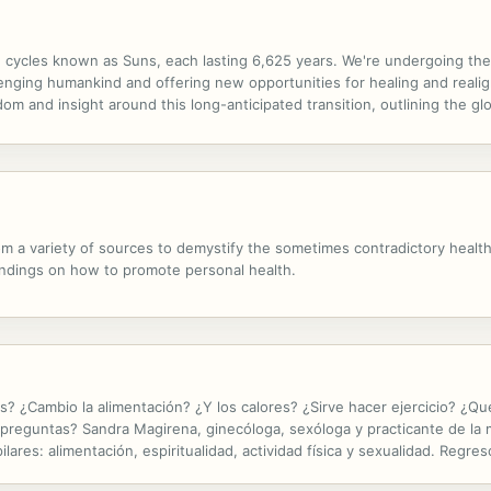
e cycles known as Suns, each lasting 6,625 years. We're undergoing the 
allenging humankind and offering new opportunities for healing and real
dom and insight around this long-anticipated transition, outlining the g
12, 2021, and 2026. He offers guidance through the movements of the Su
m a variety of sources to demystify the sometimes contradictory hea
findings on how to promote personal health.
 ¿Cambio la alimentación? ¿Y los calores? ¿Sirve hacer ejercicio? ¿Q
preguntas? Sandra Magirena, ginecóloga, sexóloga y practicante de la 
res: alimentación, espiritualidad, actividad física y sexualidad. Regreso
desde el disfrute pleno.