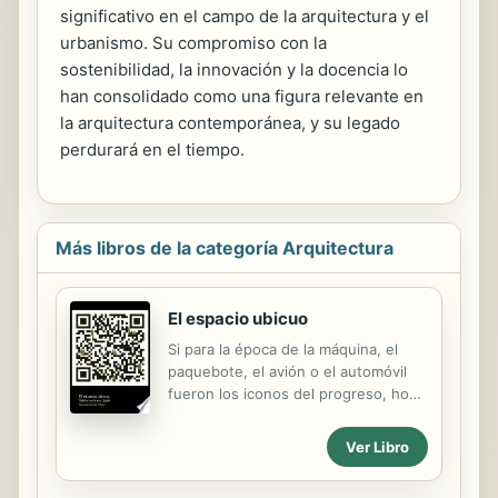
significativo en el campo de la arquitectura y el
urbanismo. Su compromiso con la
sostenibilidad, la innovación y la docencia lo
han consolidado como una figura relevante en
la arquitectura contemporánea, y su legado
perdurará en el tiempo.
Más libros de la categoría Arquitectura
El espacio ubicuo
Si para la época de la máquina, el
paquebote, el avión o el automóvil
fueron los iconos del progreso, hoy
en día éstos no pueden ser otros
que el teléfono móvil, el ordenador,
Ver Libro
o el chip. Una casa –la arquitectura-
se debía fabricar como un coche y su