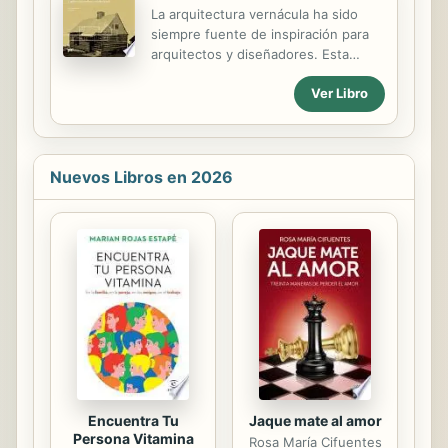
whose magnificent strength lies in
La arquitectura vernácula ha sido
the coexistence of its amazingly
siempre fuente de inspiración para
diverse and historically disparate
arquitectos y diseñadores. Esta
variety of structures. The city of
colección consiste en una
Barcelona absorbs new influences
Ver Libro
exploración monográfica de cada una
and maintains traditions organically,
de las diversas formas de expresión
avoiding a sense of fragmentation
de lo vernáculo alrededor del mundo
for a sense of exuberance and...
(profundizando en su construcción,
decoración y sus implicaciones
Nuevos Libros en 2026
sociales), y ofrece um paralelo con
proyectos contemporáneos que
utilizan estos recursos en su
proceso de diseño. Esta
comparación permite, tanto a
arquitectos y diseñadores como a
historiadores en general, profundizar
en las técnicas de construcción
espontánea así como en las...
Encuentra Tu
Jaque mate al amor
Persona Vitamina
Rosa María Cifuentes