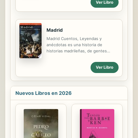
Ver Libro
Fotográfico de Córdoba. Año: marzo
pecaminosas a los incautos
de 2016. (Dedicado al fraile Manuel
humanos. En su...
Martínez Maciel – Orden de los
Predicadores). Falleció en Córdoba,
Capital el 9 de octubre de 2017.
Madrid
Madrid Cuentos, Leyendas y
anécdotas es una historia de
historias madrileñas, de gentes
vinculadas a nuestros campos,
sierras, villas y ríos. Hemos intentado
Ver Libro
reflejar las curiosidades de nuestro
pasado y presente como una parte
más de nuestra realidad. Por eso
hemos buscado en archivos,
Nuevos Libros en 2026
bibliotecas, hemerotecas, plazas
ayuntamientos, iglesias, y sobre todo
en la memoria de los mayores la
historia de Madrid, la más simpática,
pintoresca, agradable y curiosa.
Seguramente la que nos hace ser
diferentes e iguales al mismo tiempo,
sin pasiones regionales y abiertos a