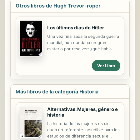
Otros libros de Hugh Trevor-roper
Los últimos días de Hitler
Una vez finalizada la segunda guerra
mundial, aún quedaba un gran
misterio por resolver: ¿qué había
sido del Führer? Su inquietante
desaparición alimentaba los rumores
Ver Libro
acerca de su posible huida,
promovidos por la inteligencia
soviética. Con el objetivo de
desmentirlos y arrojar un poco de luz
Más libros de la categoría Historia
sobre lo realmente acontecido en el
búnker de Berlín en abril de 1945, los
Servicios de Inteligencia británicos
Alternativas. Mujeres, género e
encargaron al joven oficial e
historia
historiador Hugh Trevor-Roper que
La historia de las mujeres es sin
resiguiera los últimos pasos de Adolf
duda un referente ineludible para los
Hitler hasta su muerte. Los últimos
estudios de diferencia sexual e
días de Hitler fue el resultado de