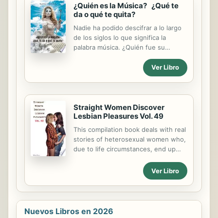
militären blev han biträdande
¿Quién es la Música? ¿Qué te
redaktör för Southern Literary
da o qué te quita?
Messenger i Richmond och började
Nadie ha podido descifrar a lo largo
verka som litteraturkritiker och
de los siglos lo que significa la
författare. Romanen Arthur Gordon
palabra música. ¿Quién fue su
Pyms äventyr från 1838 mötte ingen
inventor? ¿De dónde viene? Solo
större uppskattning; det var i
aquellos que han vivido de música y
Ver Libro
novellerna som hans sällsamma
para la música pueden intentar
senromantiska stil verkligen kom till
responder a estas preguntas. Eso es
sin...
lo que hace Miguel Roberto
González Álvarez en este libro. A
Straight Women Discover
través de una serie de reflexiones,
Lesbian Pleasures Vol. 49
relatos de vivencias y
This compilation book deals with real
consideraciones personales
stories of heterosexual women who,
realizadas en el transcurso de su
due to life circumstances, end up
vida, el autor intenta acercarnos al
enjoying lesbian relations in secret,
mundo de la música, contando todo
in many cases being unfaithful to
Ver Libro
lo que es capaz de transmitirnos y
their partners, personal data has
hacernos vivir: no solo alegrías,
been modified to protect privacy,
satisfacciones y éxitos sino...
enjoy these morbid stories.
Nuevos Libros en 2026