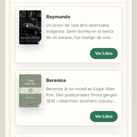
Raymundo
Un joven de raza afro-americana,
indigente. Semi-dormia en la banca
de un parque, fue testigo de una
venta de droga y descubierto por los
individuos. Luego de ser atrapado y
Ver Libro
golpeado. Se involucra en la mafia
llegando a ser "el papa de los papas"
y ser el hombre invisible y mas
buscado del mundo.
Berenice
Berenice är en novell av Edgar Allan
Poe. Den publicerades första gången
1835 i tidskriften Southern Literary
Messenger. Novellen ingår även i
samlingen Den svarta katten och
Ver Libro
andra noveller. EDGAR ALLAN POE
föddes i Boston 1809. Efter korta
försök inom universitetsvärlden och