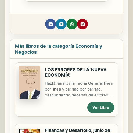
Más libros de la categoría Economía y
Negocios
LOS ERRORES DE LA 'NUEVA
ECONOMÍA'
Hazlitt analiza la Teoría General línea
por línea y párrafo por párrafo,
descubriendo decenas de errores en
casi todas las páginas. No sólo
asesina a Keynes; además, secciona
Ver Libro
el cadáver en pequeños pedazos y
estampa cada uno sobre la tierra. El
desempeño es impresionante,
Finanzas y Desarrollo, junio de
magistral, irrefutable — y un poco