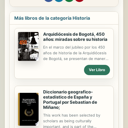
Más libros de la categoría Historia
Arquidiócesis de Bogotá, 450
años: miradas sobre su historia
En el marco del jubileo por los 450
años de historia de la Arquidiócesis
de Bogotá, se presentan de manera
crítica y desde distintas miradas
Ver Libro
disciplinares, no solo la impronta
arquidiocesana en el ámbito
evangelizador, sino a una institución,
que lejos de aquella mirada
Diccionario geografico-
monolítica de su quehacer, ha sido
estadistico de España y
dinámica y dinamizadora de diversos
Portugal por Sebastian de
procesos socioculturales,
Miñano;
económicos y políticos en la historia
This work has been selected by
nacional, cuya incidencia o
scholars as being culturally
repercusión puede constatarse a
important, and is part of the
través de los diferentes capítulos