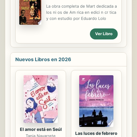
colección de 104 poemas y
La obra completa de Mart dedicada a
fragmentos amorosos, el presente
los ni os de Am rica en edici n cr tica
libro se erige con una voz viva,
y con estudio por Eduardo Lolo
conmovedora y original, en donde lo
que prima constantemente es un
Ver Libro
anhelo, una emoción, o una
inquietud. Ya con 3000 copias
vendidas en su primera edición,
"Cartas sin destino" ...
Nuevos Libros en 2026
El amor está en Seúl
Las luces de febrero
Tania Navarrete