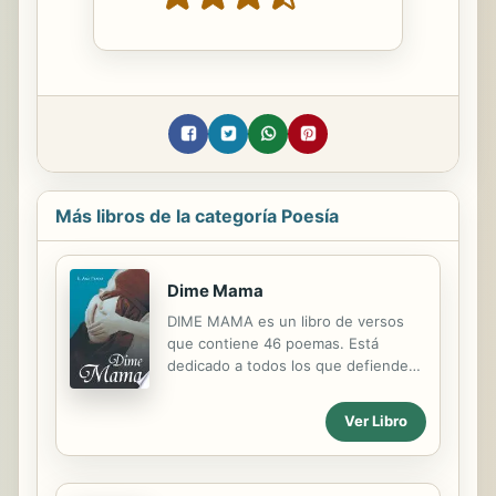
Más libros de la categoría Poesía
Dime Mama
DIME MAMA es un libro de versos
que contiene 46 poemas. Está
dedicado a todos los que defienden
el derecho a la vida y a través de
ellos, ese Bebé que no llegó a nacer,
Ver Libro
conversa con su Madre No es un
libro agresivo, más bien un coloquio
tierno, de amor y perdón que quiere