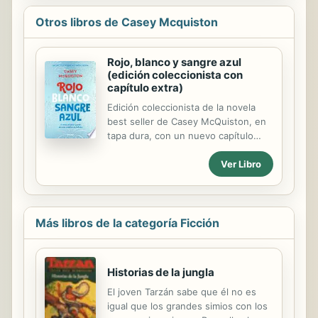
Otros libros de Casey Mcquiston
Rojo, blanco y sangre azul
(edición coleccionista con
capítulo extra)
Edición coleccionista de la novela
best seller de Casey McQuiston, en
tapa dura, con un nuevo capítulo
desde el punto de vista de Henry, ¡y
Ver Libro
mucho más! A veces, el amor puede
ser una cuestión de Estado. Alex
Claremont-Díaz, el hijo millennial de
la presidenta de los Estados Unidos,
es un tesoro para el marketing de la
Más libros de la categoría Ficción
Casa Blanca: atractivo, carismático e
inteligente. Lo que nadie sabe es
que no soporta al príncipe Henry, el
Historias de la jungla
nieto de la reina de Inglaterra. Así
El joven Tarzán sabe que él no es
que, cuando la prensa
igual que los grandes simios con los
sensacionalista se hace con una