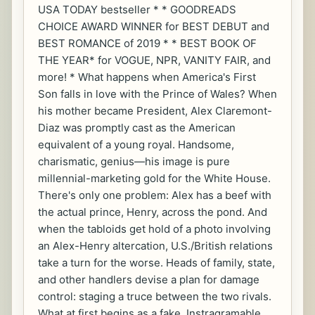
USA TODAY bestseller * * GOODREADS
CHOICE AWARD WINNER for BEST DEBUT and
BEST ROMANCE of 2019 * * BEST BOOK OF
THE YEAR* for VOGUE, NPR, VANITY FAIR, and
more! * What happens when America's First
Son falls in love with the Prince of Wales? When
his mother became President, Alex Claremont-
Diaz was promptly cast as the American
equivalent of a young royal. Handsome,
charismatic, genius―his image is pure
millennial-marketing gold for the White House.
There's only one problem: Alex has a beef with
the actual prince, Henry, across the pond. And
when the tabloids get hold of a photo involving
an Alex-Henry altercation, U.S./British relations
take a turn for the worse. Heads of family, state,
and other handlers devise a plan for damage
control: staging a truce between the two rivals.
What at first begins as a fake, Instragramable