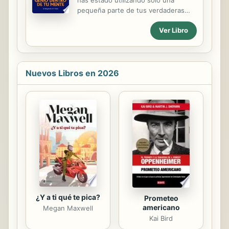
que el resultado de tus relaciones
pequeña parte de tus verdaderas
sociales y laborales sean un
habilidades, que en tu mente
verdadero éxito
Ver Libro
subconsciente, o "mente subliminal",
como a veces la llaman los
científicos, hay un Gigante dormido
que, despertado, puede llevarte a la
fama y a la fortuna casi de la noche a
Nuevos Libros en 2026
la mañana. Un Genio de tu Mente
tan poderoso, tan capaz de
satisfacer todos tus deseos, como lo
fue el maravilloso Genio de la
Lámpara de Aladino de antaño. Este
libro Trabajando con Dios de Gardner
Hunting fue publicado por primera
vez en 1934 por la Escuela de
Unidad del...
¿Y a ti qué te pica?
Prometeo
americano
Megan Maxwell
Kai Bird