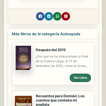
Más libros de la categoría Autoayuda
Después del 2012
¿Por qué se ha interpretado el final
de la Cuenta Larga, el 21 de
diciembre de 2012, como la fecha
exacta de una catástrofe de
proporciones apocalípticas? ¿Cómo
Ver Libro
interpretar los diversos datos
científicos que la NASA ha revelado
sobre la actividad inusual de nuestro
Sol? ¿De qué nos quisieron advertir
Recuentos para Demián: Los
los mayas?Son muchas y diversas las
cuentos que contaba mi
teorías que hablan sobre la llegada
analista