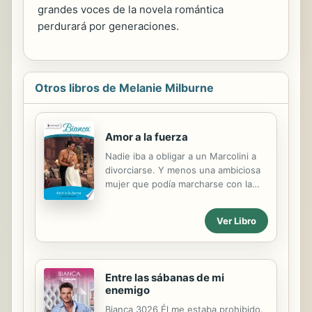
grandes voces de la novela romántica
perdurará por generaciones.
Otros libros de Melanie Milburne
Amor a la fuerza
Nadie iba a obligar a un Marcolini a
divorciarse. Y menos una ambiciosa
mujer que podía marcharse con la
fortuna de la familia. Antonio
Marcolini estaba dispuesto a que
Ver Libro
Claire pagara. Y tenía el plan
perfecto para vengarse: le exigiría
que pasara tres meses con él, como
marido y mujer. Nada conseguiría
Entre las sábanas de mi
interponerse en su camino.Pero
enemigo
Claire era inocente. ¿Cómo podía
conseguir demostrarlo antes de que
Bianca 3026 Él me estaba prohibido.