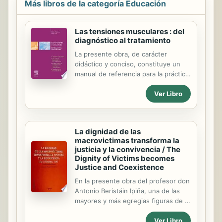
Más libros de la categoría Educación
Las tensiones musculares : del
diagnóstico al tratamiento
La presente obra, de carácter
didáctico y conciso, constituye un
manual de referencia para la práctica
cotidiana y es de gran interés tanto
Ver Libro
para estudiantes como para
profesionales de esta disciplina. Está
dedicada al abordaje integral de las
tensiones o contracturas musculares
La dignidad de las
a través de las terapias manuales.
macrovictimas transforma la
Esta técnica se fundamenta sobre el
justicia y la convivencia / The
concepto de terapias manuales
Dignity of Victims becomes
ampliamente difundido en la
Justice and Coexistence
medicina manual, en osteopatía y en
En la presente obra del profesor don
kinesioterapia. A lo largo del libro se
Antonio Beristáin Ipiña, una de las
incluyen 462 fotografías realizadas
mayores y más egregias figuras de la
en situación. Cada fotografía viene
Criminología española del siglo XX,
acompañada por un texto con una ...
Ver Libro
se recogen una serie de trabajos