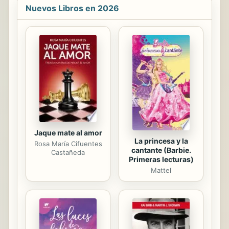
del ejército libertador cubano, cunde
Nuevos Libros en 2026
el descontento. Y en el caos de la
guerra un hombre enloquecido
escapó vivo de las entrañas de la
tierra cargando un secreto: oro
cubano. Ésta es la aventura de Alex,
cocinero y soldado mambí,
descendiente de hindúes y
superviviente de los horrores de los
campos de...
Jaque mate al amor
La princesa y la
Rosa María Cifuentes
cantante (Barbie.
Castañeda
Primeras lecturas)
Mattel