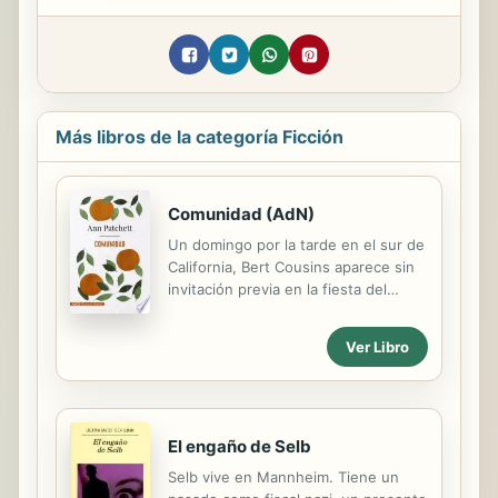
Más libros de la categoría Ficción
Comunidad (AdN)
Un domingo por la tarde en el sur de
California, Bert Cousins aparece sin
invitación previa en la fiesta del
bautizo de Franny Keating. Antes de
terminar el día, ha besado ya a la
Ver Libro
madre de Franny, Beverly, y ha
puesto en marcha la disolución de
dos matrimonios y la unión de dos
familias. "Comunidad" explora los
ecos que este encuentro fortuito
El engaño de Selb
despierta a lo largo de cinco décadas
Selb vive en Mannheim. Tiene un
en la vida de los cuatro progenitores