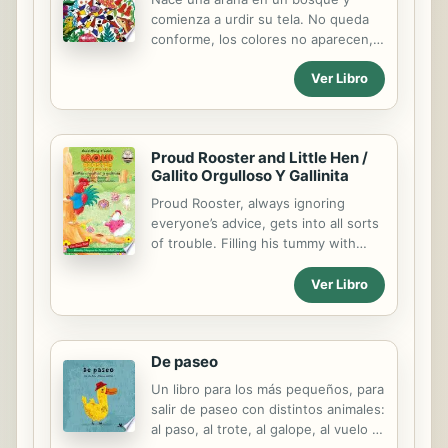
comienza a urdir su tela. No queda
variantes, es el camino para la
conforme, los colores no aparecen,
comunión psicológica y espiritual.
casi no se ven. ¿Qué hacer?
Como nos enseña la milenaria
Ver Libro
Entonces decide comer flores y la
tradición oriental,...
tela de la araña Miró ilumina todo el
paisaje. Está feliz aunque ningún
insecto cae en sus redes. Pero esto,
Proud Rooster and Little Hen /
al parecer, no es lo único importante.
Gallito Orgulloso Y Gallinita
Proud Rooster, always ignoring
everyone’s advice, gets into all sorts
of trouble. Filling his tummy with
green strawberries, falling off a tree
while showing off, and skating on
Ver Libro
thin ice after being repeatedly
warned, nearly do him in. But Proud
Rooster’s final hard lesson changes
De paseo
him forever. While lying on a hospital
bed, he’s glad to learn that it’s not
Un libro para los más pequeños, para
too late to obey. Virtues: Humility /
salir de paseo con distintos animales:
Respect for Parents / Self-Discipline
al paso, al trote, al galope, al vuelo y,
Ignorando siempre el consejo de