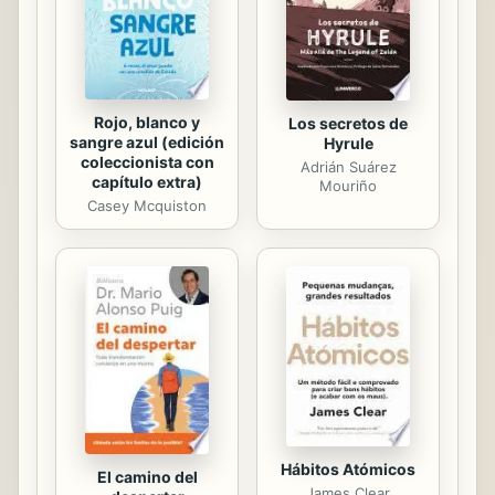
princesa Anika. Cuando la princesa le
pide ayuda para escapar,...
Rojo, blanco y
Los secretos de
sangre azul (edición
Hyrule
coleccionista con
Adrián Suárez
capítulo extra)
Mouriño
Casey Mcquiston
Hábitos Atómicos
El camino del
James Clear