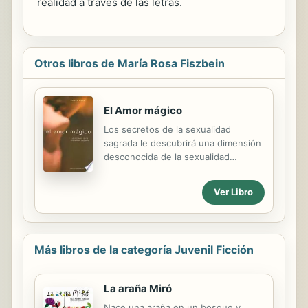
realidad a través de las letras.
Otros libros de María Rosa Fiszbein
El Amor mágico
Los secretos de la sexualidad
sagrada le descubrirá una dimensión
desconocida de la sexualidad
entendida sin prejuicios y vivida de
modo excitante y pasional. Cuando
Ver Libro
se realiza a través de la unión
corporal consciente, la sexualidad se
convierte en algo sagrado, El espíritu
se llena de energía y el contacto
Más libros de la categoría Juvenil Ficción
sexual se convierte así en una luz
iluminadora que nos posibilita
alcanzar el éxtasis y la plenitud
La araña Miró
personal y emocional. El
Nace una araña en un bosque y
acoplamiento físico, con todas sus