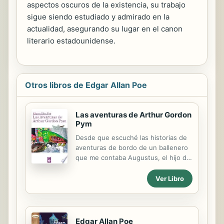
aspectos oscuros de la existencia, su trabajo
sigue siendo estudiado y admirado en la
actualidad, asegurando su lugar en el canon
literario estadounidense.
Otros libros de Edgar Allan Poe
Las aventuras de Arthur Gordon
Pym
Desde que escuché las historias de
aventuras de bordo de un ballenero
que me contaba Augustus, el hijo de
Mr. Barnard, capitán de
fragata;empecé a experimentar el
Ver Libro
deseo más intenso de
embarcarme.Tenía entonces un bote
de vela llamado Ariel y solíamos
hacer locuras tales, que hoy al
Edgar Allan Poe