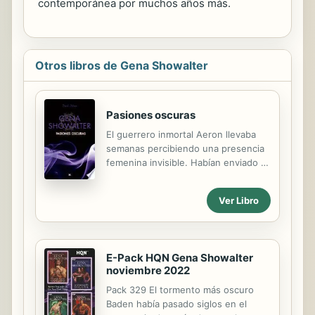
contemporánea por muchos años más.
Otros libros de Gena Showalter
Pasiones oscuras
El guerrero inmortal Aeron llevaba
semanas percibiendo una presencia
femenina invisible. Habían enviado a
un ángel, o demonio, o asesino, a
matarlo. Olivia dijo que había caído
Ver Libro
del cielo y renunciado a la
inmortalidad porque no podía
soportar hacerle daño. Pero confiar
en Olivia, y enamorarse de ella, los
E-Pack HQN Gena Showalter
pondría a todos en peligro. ¿Cómo
noviembre 2022
se las había arreglado esa "mortal"
de grandes ojos azules para desatar
Pack 329 El tormento más oscuro
la pasión más oscura de Aeron?
Baden había pasado siglos en el