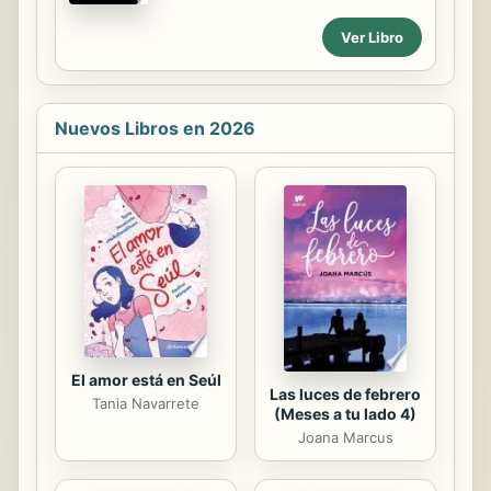
sobriedad" y "La muerte de Abstemio
son envíados a unas coordenadas
Cruz". Me preocupa el calentamiento
específicas, para interceptar un
Ver Libro
global, que las librerías se hayan
O.V.N.I. La vida de los dos pilotos
convertido en supermercados...
cambiará drásticamente desde el
mismo contacto.
Nuevos Libros en 2026
El amor está en Seúl
Las luces de febrero
Tania Navarrete
(Meses a tu lado 4)
Joana Marcus