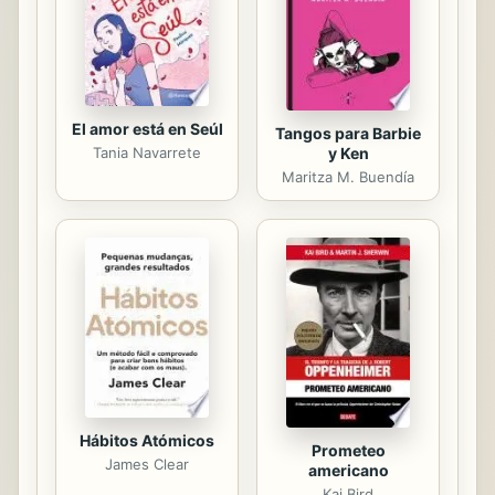
están nuestros muertos, el camino
hacia tu paz interna, el...
El amor está en Seúl
Tangos para Barbie
Tania Navarrete
y Ken
Maritza M. Buendía
Hábitos Atómicos
Prometeo
James Clear
americano
Kai Bird