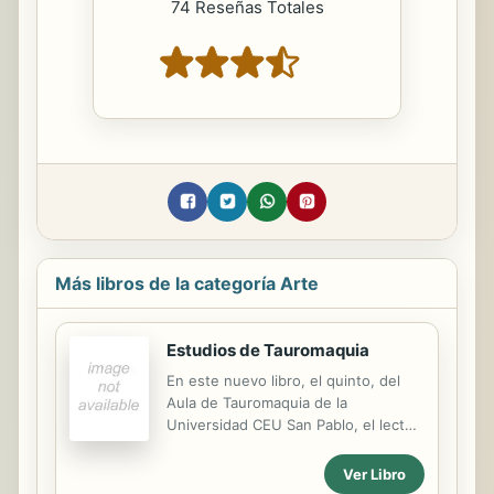
74 Reseñas Totales
Más libros de la categoría Arte
Estudios de Tauromaquia
En este nuevo libro, el quinto, del
Aula de Tauromaquia de la
Universidad CEU San Pablo, el lector
podrá encontrar valiosas
aportaciones a la historia del festejo
Ver Libro
y de sus personajes. Son muchos y