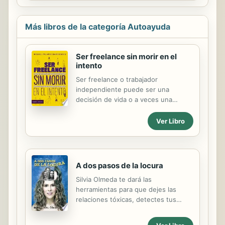
con frecuencia nos desviamos del
tan pequeños como una partícula,...
camino: dejamos de hacer ejercicio,
comemos mal, dormimos poco,
Más libros de la categoría Autoayuda
despilfarramos. ¿Por qué es tan fácil
caer en los malos hábitos y tan
complicado seguir los buenos?
Ser freelance sin morir en el
James Clear nos brinda fantásticas
intento
ideas basadas en investigaciones
Ser freelance o trabajador
científicas, que le permiten
independiente puede ser una
revelarnos cómo podemos
decisión de vida o a veces una
transformar pequeños hábitos
situación a la cual nos llevan las
cotidianos para cambiar nuestra vida
circunstancias de la vida misma.
Ver Libro
y mejorarla. Esta...
Algunos freelance nacen, otros se
hacen. Este libro es para ambos:
para quienes deciden no emplearse
y se dedican a prestar sus propios
A dos pasos de la locura
servicios u ofrecer sus productos a
Silvia Olmeda te dará las
título personal; y también para
herramientas para que dejes las
aquellas personas que, luego de
relaciones tóxicas, detectes tus
trabajar para una empresa, han
errores y elijas lo mejor para tu vida.
encontrado en ser independientes
¿Tu pareja psicópata te da celos y
una alternativa laboral para