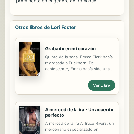
prominente en el género del romance.
Otros libros de Lori Foster
Grabado en mi corazón
Quinto de la saga. Emma Clark había
regresado a Buckhorn. De
adolescente, Emma había sido una
rubia oxigenada con demasiado
maquillaje y muy mala reputación...
Ver Libro
que había hecho todo lo posible por
llevarse a la cama a Casey Hudson, el
chico más guapo del pueblo y el
único que parecía prestarle algo de
A merced de la ira - Un acuerdo
atención.Como le habría sucedido a
perfecto
cualquier adolescente, a Casey le
había resultado muy difícil resistirse
A merced de la ira A Trace Rivers, un
a Emma. Ahora, ocho años después,
mercenario especializado en