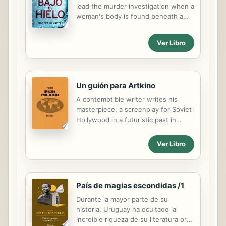
conseguir demostrarlo antes de que
lead the murder investigation when a
su marido le hiciera chantaje para
woman's body is found beneath a
que volviera a ser su esposa?
thick sheet of ice in a South London
park. The victim was a beautiful
Ver Libro
young socialite. As Erika begins to
dig, she starts to connect the dots
between the murder and the killing
of three prostitutes.
Un guión para Artkino
A contemptible writer writes his
masterpiece, a screenplay for Soviet
Hollywood in a futuristic past in
which Argentina and a good portion
of the world have joined the USSR
Ver Libro
against the rest of the world: the
capitalist countries with New York as
their capital city. In this hypothetical
socialist Argentina the betrayals are
País de magias escondidas /1
the same ones they have always
Durante la mayor parte de su
been: political in appearance, but
historia, Uruguay ha ocultado la
quite human in reality, more tied to
increible riqueza de su literatura oral
people’s characters than to the rules