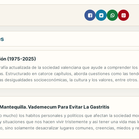
es
ión (1975-2025)
grafía actualizada de la sociedad valenciana que ayude a comprender los
s. Estructurado en catorce capítulos, aborda cuestiones como las tenden
las desigualdades socioeconómicas, la cultura y los valores, entre otros.
 Mantequilla. Vademecum Para Evitar La Gastritis
no mucho) los habitos personales y politicos que afectan la sociedad mod
y situaciones que nos hacen vivir tristemente y asi tener una vida mas l
o, sino solamente desacralizar lugares comunes, creencias, miedos y res
 cierto que tengan razon! Ellos buscan hacernos creer que nuestra epoca