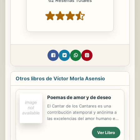
62 Reseñas Totales
Otros libros de Víctor Morla Asensio
Poemas de amor y de deseo
El Cantar de los Cantares es una
contribución atemporal y anónima a
las excelencias del amor humano en
todas sus manifestaciones. Este
comentario pone de relieve, desde
Ver Libro
una perspectiva decididamente