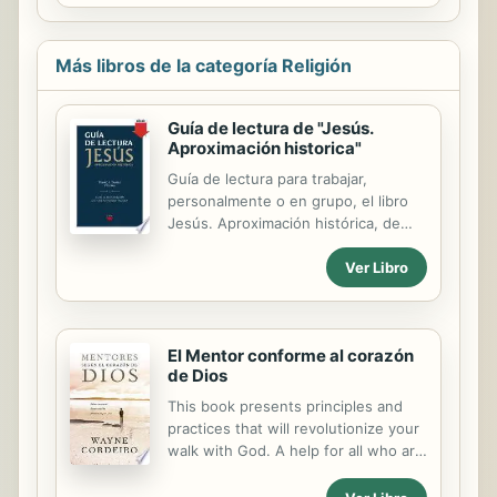
poética, la importancia de las
imágenes del Cantar para su correcta
comprensión. Para ello, lleva a cabo
Más libros de la categoría Religión
un proceso de descodificación de
determinadas imágenes, muy
frecuentes en esta obra y, sin
Guía de lectura de "Jesús.
embargo, pasadas por alto por la
Aproximación historica"
mayoría de los intérpretes
Guía de lectura para trabajar,
modernos.
personalmente o en grupo, el libro
Jesús. Aproximación histórica, de
José Antonio Pagola. Contiene
Ver Libro
recursos, pautas y orientaciones
para comprender mejor el contenido
y el significado de la obra de Pagola.
El Mentor conforme al corazón
de Dios
This book presents principles and
practices that will revolutionize your
walk with God. A help for all who are
yearning to hear the voice of God
through the work of the Holy Spirit.