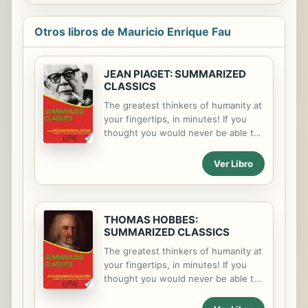
Otros libros de Mauricio Enrique Fau
JEAN PIAGET: SUMMARIZED
CLASSICS
The greatest thinkers of humanity at
your fingertips, in minutes! If you
thought you would never be able to
understand the essential classic
authors, you were wrong! With our
Ver Libro
"Summarized Classics" collection,
you will understand the main ideas
of the most important thinkers in a
very short time and with little effort.
THOMAS HOBBES:
The present volume covers the
SUMMARIZED CLASSICS
central axes of this discipline. Among
The greatest thinkers of humanity at
them, the reader will find an analysis
your fingertips, in minutes! If you
of the following Genetic Psychology
thought you would never be able to
Studies (1973) and Structuralism
understand the essential classic
(1968), among others. It includes a
authors, you were wrong! With our