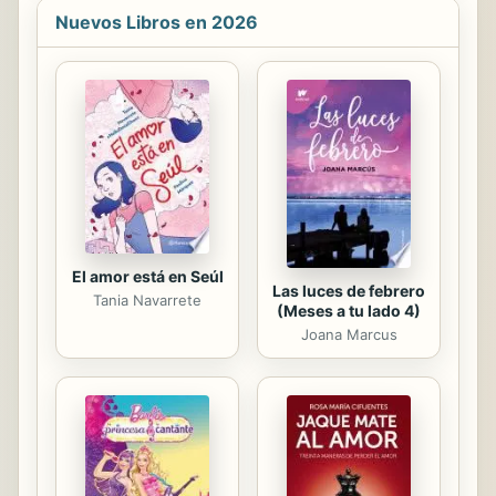
relacionismo con sus limitadas
Nuevos Libros en 2026
capacidades de entender que
Spinoza opone un entendimiento
capaz de llegar al conocimiento de la
unión que la mente tiene al
conocimiento de la unión que la
mente tiene con toda la Naturaleza",
ya que, a diferencia de Descartes, en
cuanto a su naturaleza el
entendimiento es el mismo en el
hombre que en ...
El amor está en Seúl
Las luces de febrero
Tania Navarrete
(Meses a tu lado 4)
Joana Marcus