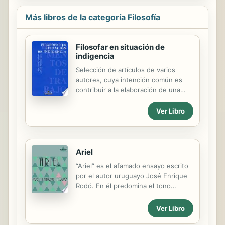
Aunque su nombre haya podido
variar, al igual que sus atributos, las
Más libros de la categoría Filosofía
Musas siempre habrían de ser varias.
Lo que debe interesarnos es este
origen múltiple, razón, también, por
Filosofar en situación de
la cual las Musas, como tales, no son
indigencia
nuestro tema: no hacen sino prestar
Selección de artículos de varios
su nombre, ese nombre multiplicado
autores, cuya intención común es
desde el inicio, para titular esta
contribuir a la elaboración de una
pregunta: ¿por qué hay...
filosofía que esté pensada desde
América Latina, su historia, su
Ver Libro
situación social y su cultura, para
responder a los acuciantes
problemas teóricos y prácticos del
continente.
Ariel
“Ariel” es el afamado ensayo escrito
por el autor uruguayo José Enrique
Rodó. En él predomina el tono
pedagógico y se caracteriza por el
estilo literario y filosófico. Está
Ver Libro
dirigido principalmente a la juventud