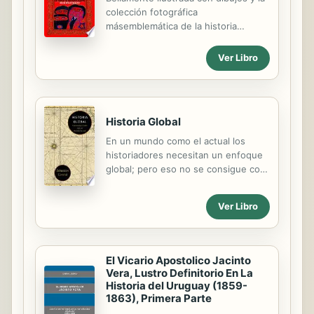
colección fotográfica
másemblemática de la historia
zapatista, El Fuego y la Palabra esun
testimonio inspirador de resistencia
Ver Libro
y esperanza.
Historia Global
En un mundo como el actual los
historiadores necesitan un enfoque
global; pero eso no se consigue con
una simple extensión del campo
examinado en las viejas historias de
Ver Libro
estados y naciones, sino que
requiere métodos nuevos,
adecuados al estudio de los grandes
problemas de nuestro tiempo.
El Vicario Apostolico Jacinto
Sebastian Conrad examina aquí el
Vera, Lustro Definitorio En La
desarrollo de las distintas visiones
Historia del Uruguay (1859-
de la historia mundial, desde
1863), Primera Parte
Herodoto o Ibn Jaldun hasta