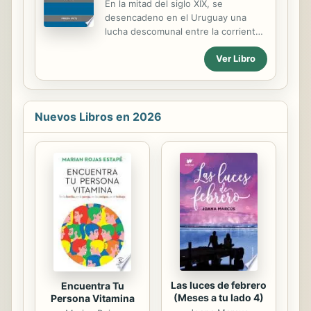
En la mitad del siglo XIX, se
Toynbee, McNeill o Wallerstein, y las
desencadeno en el Uruguay una
respuestas recientes —historia
lucha descomunal entre la corriente
comparada, transnacional,
liberal masonica y la corriente
postcolonial, de la globalización...—
Ver Libro
ultramontana jesuitica. La primera
para proponernos los fundamentos
representada en el gobierno de
de un...
Bernardo P. Berro, y la segunda en el
jefe de la Iglesia Catolica, el vicario
apostolico Jacinto Vera.
Nuevos Libros en 2026
Las luces de febrero
Encuentra Tu
(Meses a tu lado 4)
Persona Vitamina