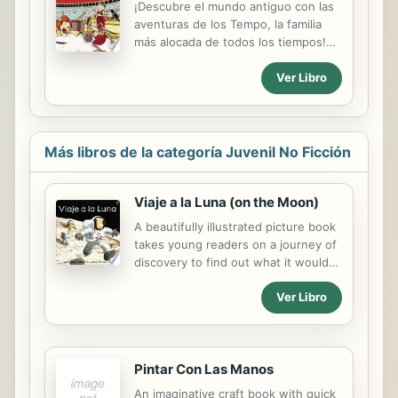
¡Descubre el mundo antiguo con las
aventuras de los Tempo, la familia
más alocada de todos los tiempos!
¿Sabías que... En el Circo Máximo
cabían más espectadores que en un
Ver Libro
estadio de fútbol? La mascota
favorita de Julio César era una jirafa?
En la Antigua Roma llegó a estar
prohibido llevar pantalones?
Más libros de la categoría Juvenil No Ficción
¡Descubre el mundo antiguo con LOS
TEMPO, la familia más alocada y
Viaje a la Luna (on the Moon)
aventurera de todos los tiempos!
INCLUYE: - Pasatiempos - Cómics -
A beautifully illustrated picture book
Bastantes romanos - Algunos leones
takes young readers on a journey of
- Mucho, mucho humor
discovery to find out what it would
be like to go to the moon, as they fly
Ver Libro
into outer space, walk on the Moon,
and take a look at our world from a
very, very long way away.
Pintar Con Las Manos
An imaginative craft book with quick