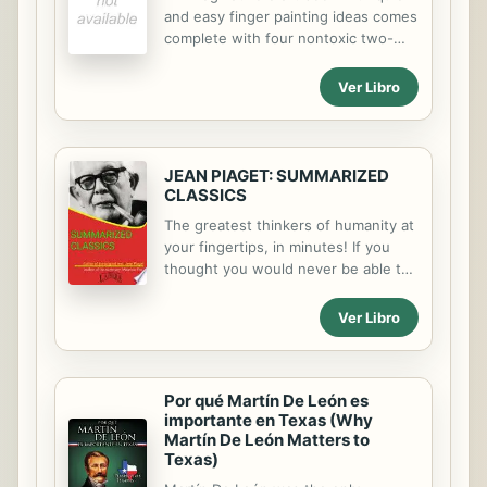
and easy finger painting ideas comes
complete with four nontoxic two-
ounce paint pots, a child-size art
smock, and 9" x 12" paper.
Ver Libro
JEAN PIAGET: SUMMARIZED
CLASSICS
The greatest thinkers of humanity at
your fingertips, in minutes! If you
thought you would never be able to
understand the essential classic
authors, you were wrong! With our
Ver Libro
"Summarized Classics" collection,
you will understand the main ideas
of the most important thinkers in a
very short time and with little effort.
Por qué Martín De León es
importante en Texas (Why
The present volume covers the
Martín De León Matters to
central axes of this discipline. Among
Texas)
them, the reader will find an analysis
of the following Genetic Psychology