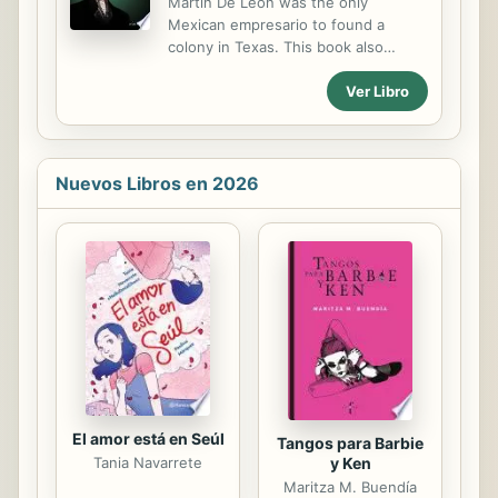
Martín De León was the only
Studies (1973) and Structuralism
Mexican empresario to found a
(1968), among others. It includes a
colony in Texas. This book also
glossary.
details De León’s integral role in the
Ver Libro
development of the cattle industry,
along with other accomplishments
that have made him a compelling
figure in Texas history.
Nuevos Libros en 2026
El amor está en Seúl
Tangos para Barbie
Tania Navarrete
y Ken
Maritza M. Buendía