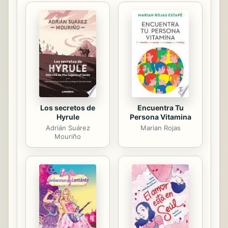
de la información.Todo un reto, una
apasionante aventura que será más
amena y divertida de la mano de Pupi
y los nuevos personajes. Las claves
del proyecto son:Competencial.
Aprender para la vida a partir de
cuestiones de interés para encontrar
soluciones...
Los secretos de
Encuentra Tu
Hyrule
Persona Vitamina
Adrián Suárez
Marian Rojas
Mouriño