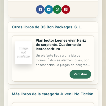
Otros libros de 03 Bcn Packages, S. L.
Plan lector Leer es vivir. Nariz
de serpiente. Cuaderno de
lectoescritura
Un elefante llega a una isla de
monos. Éstos se alarman, pues, por
desconocido, lo juzgan de peligroso,
El elefante intenta establecer
Ver Libro
amables relaciones, pero el miedo
hace que los monos le reciban con
muy malos modos. Finalmente, un
accidente convierte en héroe a
nuestro protagonista y los monos
Más libros de la categoría Juvenil No Ficción
reconocen su error. Sólo entonces le
preguntan quién es. Y es que el