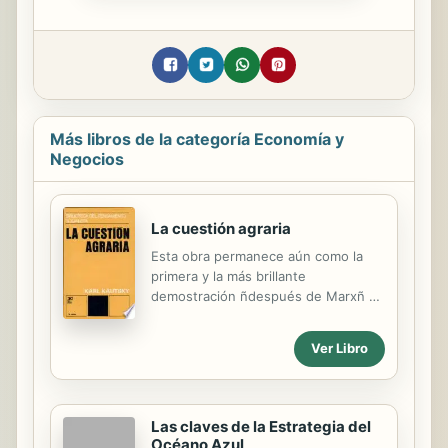
Más libros de la categoría Economía y
Negocios
La cuestión agraria
Esta obra permanece aún como la
primera y la más brillante
demostración ñdespués de Marxñ de
que la agricultura no puede producir
por sí misma los elementos que ne
Ver Libro
cesita para llegar al socialismo, es
decir que íla industria somete a la
agricultura de modo que el desarrollo
industrial determina siempre más la
Las claves de la Estrategia del
ley del desarrollo agrarioî. íY en esto
Océano Azul