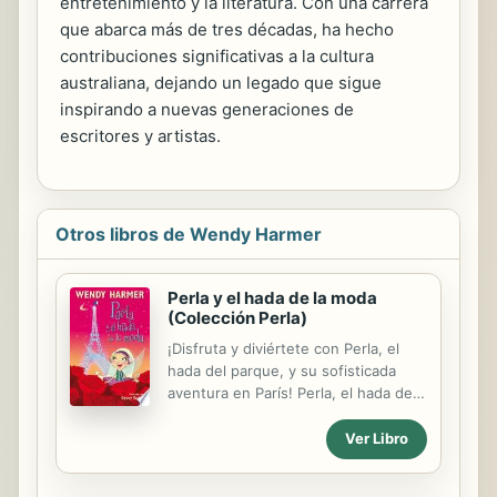
entretenimiento y la literatura. Con una carrera
que abarca más de tres décadas, ha hecho
contribuciones significativas a la cultura
australiana, dejando un legado que sigue
inspirando a nuevas generaciones de
escritores y artistas.
Otros libros de Wendy Harmer
Perla y el hada de la moda
(Colección Perla)
¡Disfruta y diviértete con Perla, el
hada del parque, y su sofisticada
aventura en París! Perla, el hada del
parque, vive mágicas aventuras en
un montón de lugares distintos. ¿A
Ver Libro
qué esperas para conocerla? Oh, la
la! Perla está en el jardín de un