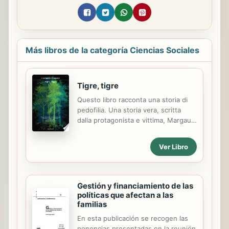
Más libros de la categoría Ciencias Sociales
Tigre, tigre
Questo libro racconta una storia di
pedofilia. Una storia vera, scritta
dalla protagonista e vittima, Margaux
Fragoso, che con sofferto coraggio,
con onestà e con uno sguardo
Ver Libro
incredibilmente lucido, affronta a
quindici anni di distanza i momenti
più cupi della sua vita.
Gestión y financiamiento de las
políticas que afectan a las
familias
En esta publicación se recogen las
ponencias presentadas en la reunión