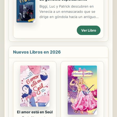
y terminar encontrando un principe o
Biggi, Luc y Patrick descubren en
no? Sus ansias de libertad, tres
Venecia a un enmascarado que se
antidotos de supervivencia y unas
dirige en góndola hacia un antiguo
botas plateadas le acompanaran por
palacio. Allí entona una horrenda
un mundo muerto donde los suenos
canción y después desaparece. Los
llegan descalzos y despeinados a
Ver Libro
tres amigos tratan de entrar en el
Ninguna Parte"
palacio, donde se esconde algo que
no imaginan.
Nuevos Libros en 2026
El amor está en Seúl