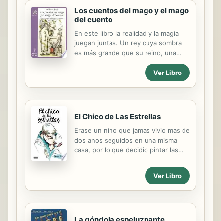
semillas brotando, la cosecha,
Los cuentos del mago y el mago
regresando a la nieve derritiendose
del cuento
de nuevo, y revelando que el ternero
ha crecido. El cuento sigue el ciclo
En este libro la realidad y la magia
de las temporadas de una primavera
juegan juntas. Un rey cuya sombra
a la proxima, y su texto fluido y
es más grande que su reino, una
minimo – en combinacion con las
casa que vuela y otra que se hunde,
ilustraciones vigorosos – trasmite
Ver Libro
castillos de arena que desaparecen,
vividamente los temas subyacentes
una calabaza que habla y mujeres
de la renovación y el crecimiento.
que corren en medio de sus sueños.
Los colores...
El Chico de Las Estrellas
Erase un nino que jamas vivio mas de
dos anos seguidos en una misma
casa, por lo que decidio pintar las
paredes de todas sus habitaciones
con estrellas. Su rechazo al colegio y
Ver Libro
una familia inusual le empujaran a
emprender un viaje donde no todo
seran constelaciones y pedirle
deseos a la luna. Es hora de bajar al
La góndola espeluznante
barro, equivocarse con una princesa