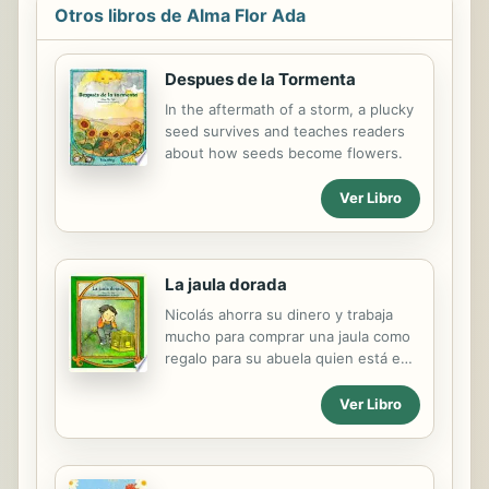
Otros libros de Alma Flor Ada
Despues de la Tormenta
In the aftermath of a storm, a plucky
seed survives and teaches readers
about how seeds become flowers.
Ver Libro
La jaula dorada
Nicolás ahorra su dinero y trabaja
mucho para comprar una jaula como
regalo para su abuela quien está en
una silla de ruedas. Resulta que la
abuelita prefiere ver los pájaros
Ver Libro
libres.