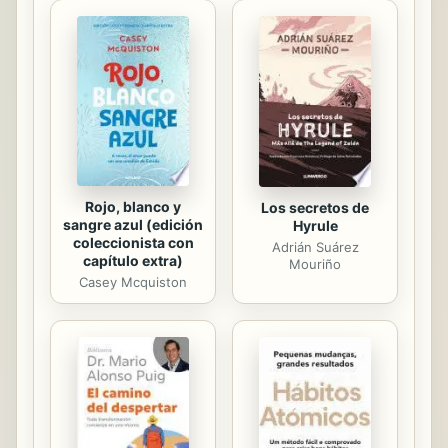
educadora experta con una sólida
formación en hipnosis clínica y
experimental que ha logrado aunar
educación, procesos hipnóticos y
símbolos del tarot con una visión
exquisitamente original para ofrecer
una...
Rojo, blanco y
Los secretos de
sangre azul (edición
Hyrule
coleccionista con
Adrián Suárez
capítulo extra)
Mouriño
Casey Mcquiston