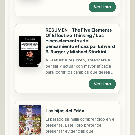
Meditaciones para la Conciencia
to Mother Nature with the countless
Ver Libro
Pura, descubrirá - ¡Un guión de
curative properties available in
meditación relajante que le ayudará a
medicinal and aromatic herbs.
aliviar el estrés! - ¡La mejor ...
RESUMEN - The Five Elements
Of Effective Thinking / Los
cinco elementos del
pensamiento eficaz por Edward
B. Burger y Michael Starbird
Al leer este resumen, aprenderá a
pensar y actuar con mayor eficacia
para lograr los cambios que desea en
su vida. También aprenderá a : volver
Ver Libro
a lo básico salir de situaciones que a
primera vista parecen desesperadas
ser más perspicaz mejorar su
creatividad pensar como un genio
cambiar. Albert Einstein, Marie Curie,
Los hijos del Edén
los padres fundadores de Estados
El pasado se halla comprendido en el
Unidos, William Shakespeare e
presente. Este libro pretende
incluso J.K. Rowling son ejemplos de
presentar evidencias que
lo que comúnmente se denomina