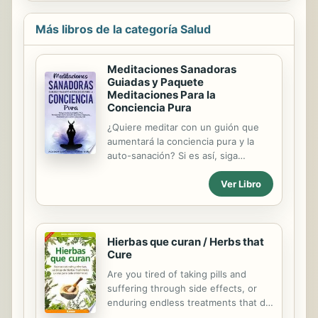
sexualidad y relaciones de pareja. La
metodología empleada por la autora
Más libros de la categoría Salud
para abordar estos contenidos
propicia la investigación y el análisis,
Meditaciones Sanadoras
con la finalidad de que el estudiante
Guiadas y Paquete
reflexione sobre su proyecto de
Meditaciones Para la
vida, el cuidado de su salud, la
Conciencia Pura
identidad sexual, la sexualidad en la
adolescencia y las implicaciones de
¿Quiere meditar con un guión que
las relaciones de pareja. Entre las...
aumentará la conciencia pura y la
auto-sanación? Si es así, siga
leyendo... ¿Tiene problemas al
Ver Libro
estresarse regularmente? ¿No es
suficiente el poder de voluntad?
¿Problemas para dormir como el
insomnio? ¿O tiene ansiedad? Si lo
Hierbas que curan / Herbs that
hace, este libro lo ayudará a
Cure
contrarrestar estos problemas
leyendo contenido relajante que
Are you tired of taking pills and
puede ayudarlo a descansar mucho
suffering through side effects, or
más fácilmente. En el Meditaciones
enduring endless treatments that do
Sanadoras Guiadas y paquete
more harm than good? Try returning