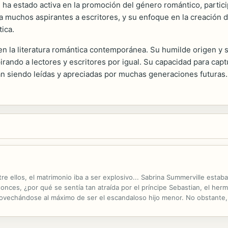
a estado activa en la promoción del género romántico, participa
do a muchos aspirantes a escritores, y su enfoque en la creació
ica.
 la literatura romántica contemporánea. Su humilde origen y su
rando a lectores y escritores por igual. Su capacidad para capt
n siendo leídas y apreciadas por muchas generaciones futuras.
tre ellos, el matrimonio iba a ser explosivo... Sabrina Summerville esta
Entonces, ¿por qué se sentía tan atraída por el príncipe Sebastian, el he
rovechándose al máximo de ser el escandaloso hijo menor. No obstante, a
remedio que dar un paso adelante. No solo se convirtió en...