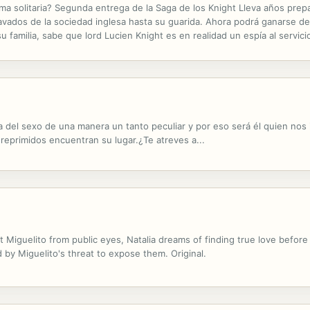
ma solitaria? Segunda entrega de la Saga de los Knight Lleva años prepa
avados de la sociedad inglesa hasta su guarida. Ahora podrá ganarse de
u familia, sabe que lord Lucien Knight es en realidad un espía al servici
ha perdido la estima de quienes más quería, que ya no confía en nadie..
uta del sexo de una manera un tanto peculiar y por eso será él quien no
 reprimidos encuentran su lugar.¿Te atreves a...
t Miguelito from public eyes, Natalia dreams of finding true love befor
d by Miguelito's threat to expose them. Original.