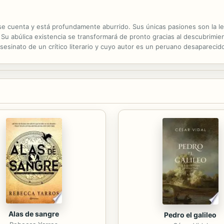
e cuenta y está profundamente aburrido. Sus únicas pasiones son la lectu
Su abúlica existencia se transformará de pronto gracias al descubrimien
 asesinato de un crítico literario y cuyo autor es un peruano desapareci
eal, impulsa a Roman a embarcarse en una dislocada aventura detectives
Alas de sangre
Pedro el galileo