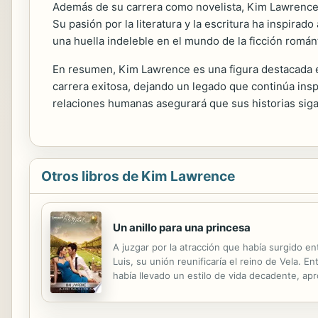
Además de su carrera como novelista, Kim Lawrence h
Su pasión por la literatura y la escritura ha inspira
una huella indeleble en el mundo de la ficción románt
En resumen, Kim Lawrence es una figura destacada en
carrera exitosa, dejando un legado que continúa inspi
relaciones humanas asegurará que sus historias siga
Otros libros de Kim Lawrence
Un anillo para una princesa
A juzgar por la atracción que había surgido en
Luis, su unión reunificaría el reino de Vela. 
había llevado un estilo de vida decadente, ap
Sabrina plantada en el altar, no le quedó más 