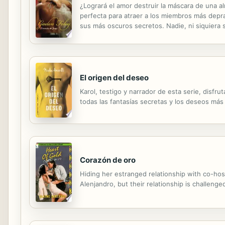
¿Logrará el amor destruir la máscara de una al
perfecta para atraer a los miembros más depr
sus más oscuros secretos. Nadie, ni siquiera s
libertino se oculta una alma atormentada que 
El origen del deseo
Karol, testigo y narrador de esta serie, disfr
todas las fantasías secretas y los deseos más
Corazón de oro
Hiding her estranged relationship with co-hos
Alenjandro, but their relationship is challenge