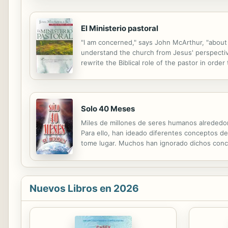
El Ministerio pastoral
"I am concerned," says John McArthur, "about
understand the church from Jesus' perspective
rewrite the Biblical role of the pastor in order
current pastors and future pastors. In a time 
Solo 40 Meses
Miles de millones de seres humanos alrededor
Para ello, han ideado diferentes conceptos de
tome lugar. Muchos han ignorado dichos conce
pasado por alto el magno evento que precede 
Nuevos Libros en 2026