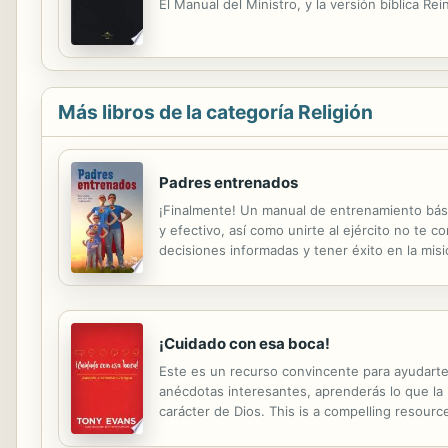
El Manual del Ministro, y la versión bíblica R
Más libros de la categoría Religión
Padres entrenados
¡Finalmente! Un manual de entrenamiento básic
y efectivo, así como unirte al ejército no te 
decisiones informadas y tener éxito en la misi
se portan mal? ¿Cómo puedo lograr que mis hij
¡Cuidado con esa boca!
Este es un recurso convincente para ayudarte
anécdotas interesantes, aprenderás lo que la 
carácter de Dios. This is a compelling resour
anecdotes, you'll learn what the Bible teache