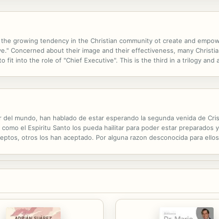
 the growing tendency in the Christian community ot create and empowe
." Concerned about their image and their effectiveness, many Christian 
 to fit into the role of "Chief Executive". This is the third in a trilogy a
when many pastors get caught up in the "marketing" of their church, this
 del mundo, han hablado de estar esperando la segunda venida de Cris
 como el Espiritu Santo los pueda hailitar para poder estar preparados
ptos, otros los han aceptado. Por alguna razon desconocida para ellos,
a dicha segunda venida. Ese hecho es: Estar preparados para el Inmine