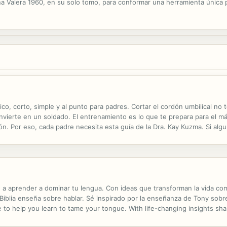
eina Valera 1960, en su solo tomo, para conformar una herramienta única p
o, corto, simple y al punto para padres. Cortar el cordón umbilical no
convierte en un soldado. El entrenamiento es lo que te prepara para el m
ón. Por eso, cada padre necesita esta guía de la Dra. Kay Kuzma. Si alg
os hagan lo que quiero sin usar la fuerza ni la manipulación? ¿De...
 a aprender a dominar tu lengua. Con ideas que transforman la vida com
Biblia enseña sobre hablar. Sé inspirado por la enseñanza de Tony sobr
ce to help you learn to tame your tongue. With life-changing insights s
s about talking. Get inspired by Tony's teaching on the tongue and mode