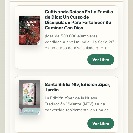
Cultivando Raíces En La Familia
de Dios: Un Curso de
Discipulado Para Fortalecer Su
Caminar Con Dios
¡Más de 500.000 ejemplares
vendidos a nivel mundial! La Serie 2:7
es un curso de discipulado que le
ayudará a continuar creciendo
Ver Libro
dentro de la familia de Dios. Consiste
de 3 libros de ejercicios con duración
de 11 semanas cada uno. Este
segundo libro Cultivando raíces en la
familia de Dios le enseñará cómo
Santa Biblia Ntv, Edición Zíper,
Jardín
hacer que Cristo sea el Señor de su
vida. Usted descubrirá lo fácil que es
La Edición zíper de la Nueva
alcanzar a otros al repasar la
Traducción Viviente (NTV) se ha
narrativa de su propia vida espiritual
convertido rápidamente en una de
y compartirla con los demás. El
las favoritas por todos. Fue
enfoque bíblico y práctico de este
especialmente creada para quienes
Ver Libro
libro de discipulado producirá
desean transportar su Biblia a todo
cambios permanentes en su vida y...