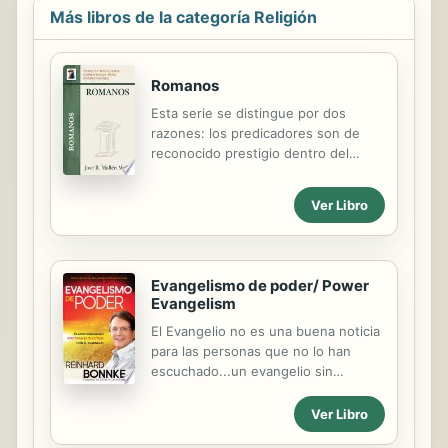
Más libros de la categoría Religión
embargo, lo más impresionante de la
NTV son los testimonios de cómo
esta Biblia está cambiando la vida de
las personas al hablarles
Romanos
directamente al corazón. Tyndale se
Esta serie se distingue por dos
ha asociado con el Ejército de
razones: los predicadores son de
Salvación para crear la Biblia Yo te
reconocido prestigio dentro del
daré descanso. La manera en que la
pueblo evangélico y cada bosquejo
NTV habla al corazón de las...
tiene suficiente material para ser
Ver Libro
predicado tal como aparece.
Evangelismo de poder/ Power
Evangelism
El Evangelio no es una buena noticia
para las personas que no lo han
escuchado...un evangelio sin
predicar para nada es evangelio. En
el Nuevo Testamento nunca leemos
Ver Libro
que Dios siguió adelante por sí solo,