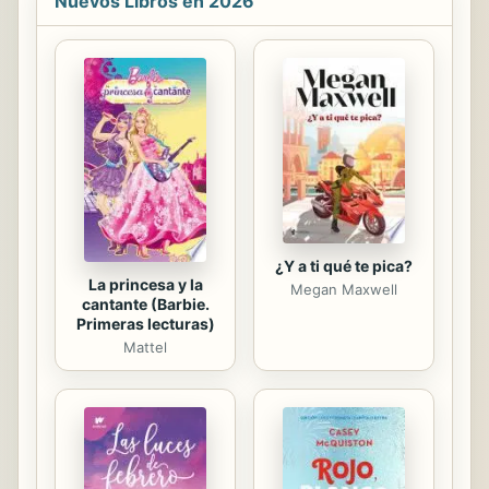
Nuevos Libros en 2026
misma persona? �Cu�l de ellos es
el mayor? Dios le regal� su esp�ritu
al hombre cuando le dio, en su
soplo, dos cosas: vida y prop�sito.
Ese prop�sito es su ICP (Idea
Central Permanente), que est�
dentro de usted desde su
nacimiento. Su ICP nunca se ha
apartado de usted, a pesar de que
usted ...
¿Y a ti qué te pica?
La princesa y la
Megan Maxwell
cantante (Barbie.
Primeras lecturas)
Mattel