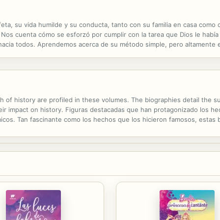
rofeta, su vida humilde y su conducta, tanto con su familia en casa com
Nos cuenta cómo se esforzó por cumplir con la tarea que Dios le había
cia todos. Aprendemos acerca de su método simple, pero altamente e
of history are profiled in these volumes. The biographies detail the su
ir impact on history. Figuras destacadas que han protagonizado los he
cos. Tan fascinante como los hechos que los hicieron famosos, estas b
es, sus motivaciones, sus triunfos y el impacto que tuvieron en la histor