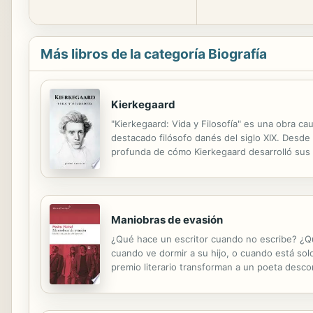
Más libros de la categoría Biografía
Kierkegaard
"Kierkegaard: Vida y Filosofía" es una obra c
destacado filósofo danés del siglo XIX. Desde
profunda de cómo Kierkegaard desarrolló sus ide
Al adentrarse en los contextos históricos y cul
Maniobras de evasión
¿Qué hace un escritor cuando no escribe? ¿Qué
cuando ve dormir a su hijo, o cuando está so
premio literario transforman a un poeta desc
alguien que escribe? Cuando Leila Guerriero re