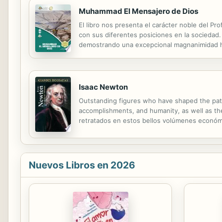
Muhammad El Mensajero de Dios
El libro nos presenta el carácter noble del P
con sus diferentes posiciones en la sociedad. 
demostrando una excepcional magnanimidad ha
en la sabiduría y la amonestación gentil.
Isaac Newton
Outstanding figures who have shaped the path 
accomplishments, and humanity, as well as the
retratados en estos bellos volúmenes económi
acerca de los sujetos con énfasis en sus niñec
Nuevos Libros en 2026