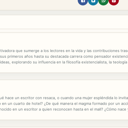
autivadora que sumerge a los lectores en la vida y las contribuciones tr
 sus primeros años hasta su destacada carrera como pensador existencial
as, explorando su influencia en la filosofía existencialista, la teología
turales de Dinamarca y Europa durante el siglo XIX, los lectores se...
 hace un escritor con resaca, o cuando una mujer espléndida lo invita a
lo en un cuarto de hotel? ¿De qué manera el magma formado por un accid
onocido en un escritor a quien reconocen hasta en el mall? ¿Cómo nace 
cibió el encargo de hacer una antología de los textos que Pedro Mairal 