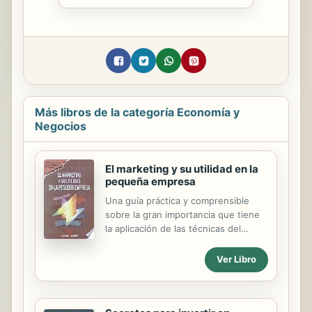
Más libros de la categoría Economía y
Negocios
El marketing y su utilidad en la
pequeña empresa
Una guía práctica y comprensible
sobre la gran importancia que tiene
la aplicación de las técnicas del
marketing en la pequeña
empresa.INDICE: El concepto de
Ver Libro
marketing. Conocimiento del
mercado. La estrategia básica del
marketing. Gestión de la mezcla de
marketing. Guías para la elaboración