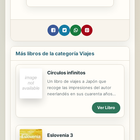
Más libros de la categoría Viajes
Círculos infinitos
Un libro de viajes a Japón que
recoge las impresiones del autor
neerlandés en sus cuarenta años
recorriendo sus paisajes, su
arquitectura, su poesía y su historia.
Ver Libro
Ciertos viajes tienen el objetivo
secreto de «alejarte de tus
orígenes», de «trastocarte la
existencia»: «Solo entonces te has
Eslovenia 3
ido de verdad, tanto, que te