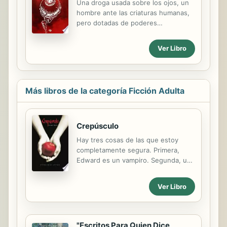
Una droga usada sobre los ojos, un
hombre ante las criaturas humanas,
pero dotadas de poderes
sobrenaturales, y un intenso y
delirante diálogo sobre uno de los
Ver Libro
proyectos más fascinantes que
involucra política, secretos militares y
la mente humana.
Más libros de la categoría Ficción Adulta
Crepúsculo
Hay tres cosas de las que estoy
completamente segura. Primera,
Edward es un vampiro. Segunda, una
parte de él se muere por beber mi
sangre. Y tercera, estoy total y
Ver Libro
perdidamente enamorada de él.
Número 1 en la lista de bestsellers
de The New York Times y de USA
Today. Mejor Novela Young Adult de
"Escritos Para Quien Dice