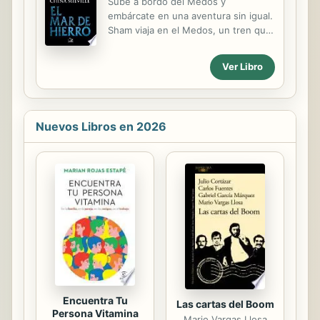
Sube a bordo del Medos y
persona. Es así como ha visto a su
embárcate en una aventura sin igual.
hermana copiar en un examen de
Sham viaja en el Medos, un tren que
mates, o a su profesor tomarse un
recorre los infinitos raíles que
trago antes de dar clase. Pero nada
conforman el Mar de Hierro, en el
podía prepararla para el momento en
Ver Libro
que habitan numerosas criaturas
que se encuentra en la mente de...
monstruosas y se esconden terribles
peligros. En los escombros de un
tren descarrilado, Sham encuentra
Nuevos Libros en 2026
unas fotos que lo pondrán sobre la
pista de algo que, hasta entonces,
creía imposible. Pronto piratas,
tripulaciones de trenes, monstruos y
cazatesoros irán tras él y sus
amigos, y la vida en el Mar de Hierro
cambiará para siempre.
Encuentra Tu
Las cartas del Boom
Persona Vitamina
Mario Vargas Llosa