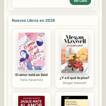
Ver Libro
en el futuro. O ya libraste la
que está mal? - ¿Cuál es el mejor
tormenta: oficialmente te separaste,
método ...
y ahora todo es distinto. Antes
sabías qué significaba ser buen
Nuevos Libros en 2026
padre o buena madre cuando vivían
todos juntos. Pero ¿cómo hacer
ahora que todo ha cambiado? Este
libro te ayudará a responder las
preguntas más apremiantes y te dará
herramientas para:• Abordar los
sentimientos difíciles sobre la
separación.• Desarrollar una
relación...
El amor está en Seúl
¿Y a ti qué te pica?
Tania Navarrete
Megan Maxwell