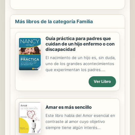
Más libros de la categoría Familia
Guía práctica para padres que
cuidan de un hijo enfermo o con
discapacidad
El nacimiento de un hijo es, sin duda,
uno de los grandes acontecimientos
que experimentan los padres.
Además, es un suceso que marca un
Ver Libro
hilo de continuidad en su historia de
pareja y familiar. También marca el
inicio de otra etapa sostenida por la
alegría, la ilusión, el deseo, la
esperanza y las expectativas que
Amar es más sencillo
han depositado en su nuevo hijo. Sin
Este libro habla del Amor esencial en
embargo, el nacimiento de un hijo
contraste al amor cuyo objetivo
con una enfermedad o discapacidad
siempre tiene algún interés
es un acontecimiento traumático,
particular. En la realidad, muy pocas