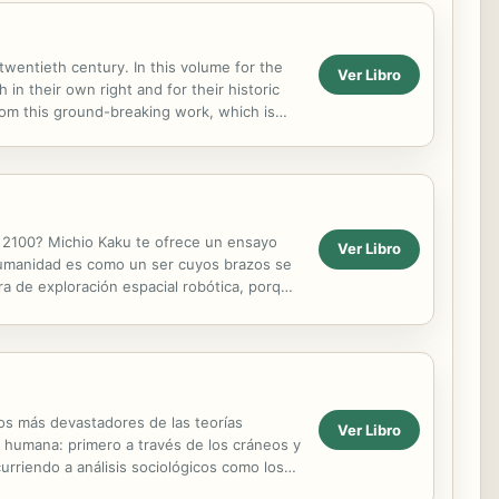
twentieth century. In this volume for the
Ver Libro
 in their own right and for their historic
g from this ground-breaking work, which is
e 2100? Michio Kaku te ofrece un ensayo
Ver Libro
a humanidad es como un ser cuyos brazos se
era de exploración espacial robótica, porque
cos más devastadores de las teorías
Ver Libro
ia humana: primero a través de los cráneos y
curriendo a análisis sociológicos como los