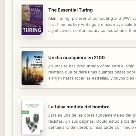
The Essential Turing
Alan Turing, pioneer of computing and WWII cod
first time his key writings are made available 
significance: contemporary computational theory,
also rich in philosophical and logical insight.
Un día cualquiera en 2100
¿Nunca te has preguntado cómo será el siglo 
relatado que te dará unas cuantas pistas sobre
alargan hasta tocar las estrellas, y cuyos pie
enviaremos satélites cuya misión será localizar
La falsa medida del hombre
Esta es una de las obras fundamentales del gr
racistas. En sus páginas, Gould estudia los di
del tamaño del cerebro, más tarde por medio de
de La curva de Bell, siempre con la intención d