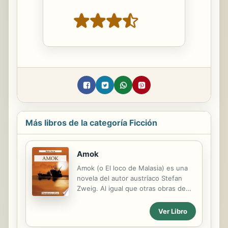
Más libros de la categoría Ficción
Amok
Amok (o El loco de Malasia) es una
novela del autor austríaco Stefan
Zweig. Al igual que otras obras de
Zweig, Amok tiene claros elementos
psicoanalíticos. ... Se trata de una
Ver Libro
obsesión extrema, que lleva al