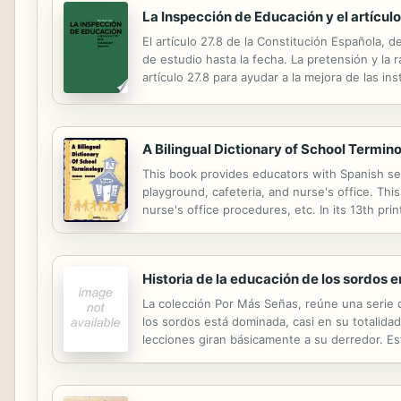
La Inspección de Educación y el artículo
El artículo 27.8 de la Constitución Española,
de estudio hasta la fecha. La pretensión y la r
artículo 27.8 para ayudar a la mejora de las i
olvidar a quienes quieran aventurarse a conocer
A Bilingual Dictionary of School Termin
This book provides educators with Spanish sen
playground, cafeteria, and nurse's office. Thi
nurse's office procedures, etc. In its 13th prin
Historia de la educación de los sordos 
La colección Por Más Señas, reúne una serie d
los sordos está dominada, casi en su totalidad
lecciones giran básicamente a su derredor. Est
evolución histórica de la educación de los so