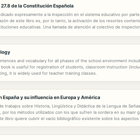
 27.8 de la Constitución Española
 dedicado expresamente a la Inspección en el sistema educativo por parte
azón de este libro es, por lo tanto, la activación de los resortes conten
nstituciones educativas. Una llamada de atención al colectivo de inspecto
la, con la esperanza de abrir la reacción, la...
ology
tences and vocabulary for all phases of the school environment includi
s book is useful for registration of students, classroom instruction (inc
ting, it is widely used for teacher training classes.
en España y su influencia en Europa y América
e trabajos sobre Historia, Lingüística y Didáctica de la Lengua de Seña
, por los métodos utilizados con los que sufren la sordera en su maor g
e libro quiere cubrir el vacío bibliográfico existente sobre los aspecto
rdos y puntualmente, de los ciegos y sordociegos, en España. ...