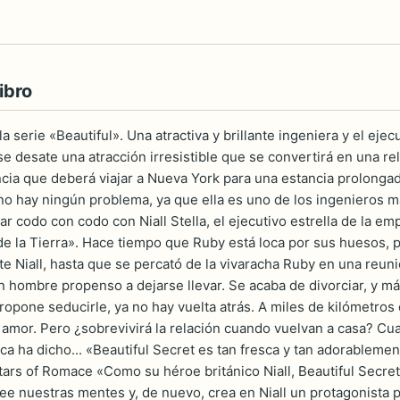
ibro
a serie «Beautiful». Una atractiva y brillante ingeniera y el eje
e desate una atracción irresistible que se convertirá en una re
ncia que deberá viajar a Nueva York para una estancia prolongad
o hay ningún problema, ya que ella es uno de los ingenieros má
jar codo con codo con Niall Stella, el ejecutivo estrella de la
de la Tierra». Hace tiempo que Ruby está loca por sus huesos, p
rte Niall, hasta que se percató de la vivaracha Ruby en una reuni
 hombre propenso a dejarse llevar. Se acaba de divorciar, y más
propone seducirle, ya no hay vuelta atrás. A miles de kilómetros
e amor. Pero ¿sobrevivirá la relación cuando vuelvan a casa? Cu
ca ha dicho... «Beautiful Secret es tan fresca y tan adorableme
tars of Romace «Como su héroe británico Niall, Beautiful Secre
lee nuestras mentes y, de nuevo, crea en Niall un protagonista 