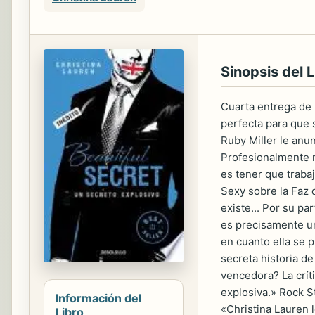
Sinopsis del L
Cuarta entrega de l
perfecta para que s
Ruby Miller le anu
Profesionalmente n
es tener que traba
Sexy sobre la Faz 
existe... Por su pa
es precisamente un
en cuanto ella se 
secreta historia d
vencedora? La críti
explosiva.» Rock S
Información del
«Christina Lauren 
Libro