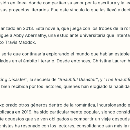
sión en línea, donde compartían su amor por la escritura y la l
 proyectos literarios. Fue este vínculo lo que las llevó a deci
 lanzado en 2013. Esta novela, que juega con los tropes de la ro
a sigue a Abby Abernathy, una estudiante universitaria que intent
co Travis Maddox.
na serie que continuaría explorando el mundo que habían establec
dades en el ámbito literario. Desde entonces, Christina Lauren
king Disaster”
, la secuela de
“Beautiful Disaster”
, y
“The Beautif
 bien recibida por los lectores, quienes han elogiado la habilid
a explorado otros géneros dentro de la romántica, incursionan
publicada en 2019, ha sido particularmente popular, siendo cons
nte opuestos que se ven obligados a compartir un viaje despué
gonistas ha resonado con los lectores, consolidando aún más la