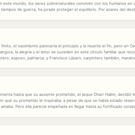
 En este mundo, los seres sobrenaturales conviven con los humanos en 
iempos de guerra, ha jurado proteger el equilibrio. Por azares del des
 elegido, el último portador de luz. Un joven muchacho, llamado Will, que
ito, el nacimiento parecería el principio y la muerte el fin, pero en Cem
margura, la alegría y el amor se suceden en este círculo familiar que re
ntero, esposo, patriarca; y Francisco Lázaro, carpintero también, marato
la carpintería, los Franciscos Lázaros de cada generación...
ontenta hasta que su ausente prometido, el jeque Dharr Halim, decidió llev
ción que su prometido le inspiraba, a pesar de que se había estado rese
 amaba. Pero ella parecía empeñada en llegar hasta su fortificado cora
vengar la prematura muerte de su esposa. Por ello, la...