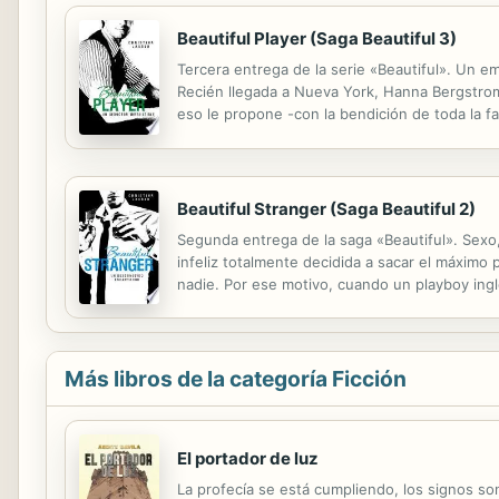
Beautiful Player (Saga Beautiful 3)
Tercera entrega de la serie «Beautiful». Un 
Recién llegada a Nueva York, Hanna Bergstrom 
eso le propone -con la bendición de toda la fa
un esfuerzo para ser un poco más «normal», p
Beautiful Stranger (Saga Beautiful 2)
Segunda entrega de la saga «Beautiful». Sexo,
infeliz totalmente decidida a sacar el máximo 
nadie. Por ese motivo, cuando un playboy ingl
inhibiciones... Pero la forma en que este la d
Más libros de la categoría Ficción
El portador de luz
La profecía se está cumpliendo, los signos so