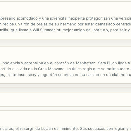
empresario acomodado y una jovencita inexperta protagonizan una versió
recibe un tirón de orejas de su hermano por estar demasiado centrada 
milia- que llame a Will Summer, su mejor amigo del instituto, para salir 
ero ella no es como las demás. Su cabeza está estructurada para...
 insolencia y adrenalina en el corazón de Manhattan. Sara Dillon llega
partido a la vida en la Gran Manzana. La única regla que se ha impuesto
és, misterioso, sexy y juguetón se cruza en su camino en un club noctu
esarma hará que pase de ser la diversión de una noche a convertirse en 
n claros, el resurgir de Lucian es inminente. Sus secuaces son legión y