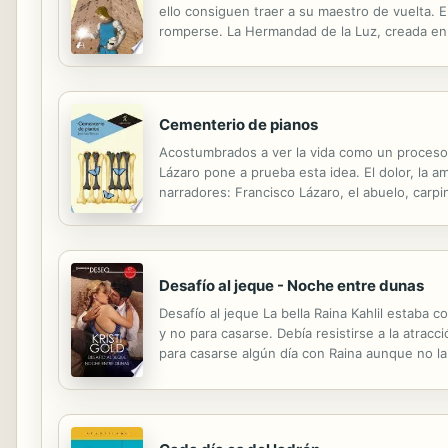
ello consiguen traer a su maestro de vuelta.
romperse. La Hermandad de la Luz, creada en t
Ville, se encontrará con el que cree que es el
Cementerio de pianos
Acostumbrados a ver la vida como un proceso fin
Lázaro pone a prueba esta idea. El dolor, la a
narradores: Francisco Lázaro, el abuelo, carpi
padre. Herederos del cementerio de pianos en 
Desafío al jeque - Noche entre dunas
Desafío al jeque La bella Raina Kahlil estaba c
y no para casarse. Debía resistirse a la atrac
para casarse algún día con Raina aunque no la
Rostam había dedicado su vida al Ejército y a 