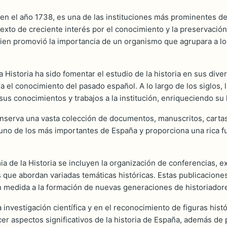
n el año 1738, es una de las instituciones más prominentes dedi
xto de creciente interés por el conocimiento y la preservación d
uien promovió la importancia de un organismo que agrupara a los
a Historia ha sido fomentar el estudio de la historia en sus div
el conocimiento del pasado español. A lo largo de los siglos, 
us conocimientos y trabajos a la institución, enriqueciendo su 
nserva una vasta colección de documentos, manuscritos, cartas 
o uno de los más importantes de España y proporciona una rica f
ia de la Historia se incluyen la organización de conferencias, 
os que abordan variadas temáticas históricas. Estas publicacione
an medida a la formación de nuevas generaciones de historiador
 investigación científica y en el reconocimiento de figuras hist
er aspectos significativos de la historia de España, además de p