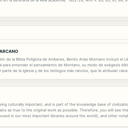
o en la seretaría de la Real academía," 1922-29, with v. 83, 85, 87, 89, 9
E ARCANO
n de la Biblia Políglota de Amberes, Benito Arias Montano incluyó el Li
l para entender el pensamiento de Montano, su modo de exégesis bíbli
parte de la Iglesia y de los teólogos más rancios, que le atribuían raíces
a hebrea para adentrarse luego en toda una multiplicidad de...
ng culturally important, and is part of the knowledge base of civilizat
ins as true to the original work as possible. Therefore, you will see the
ed in our most important libraries around the world), and other notatio
ssibly other nations. Within the United States, you may freely copy and