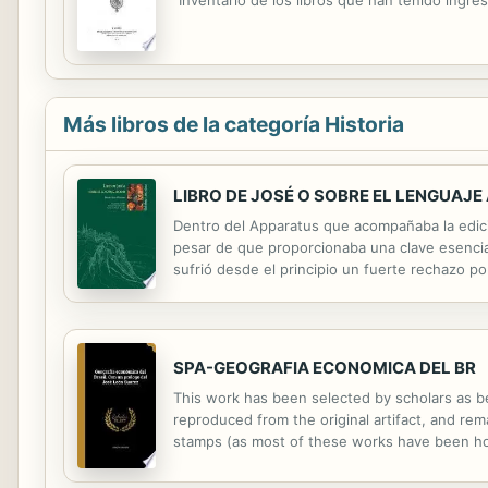
"Inventario de los libros que han tenido ingres
Más libros de la categoría Historia
LIBRO DE JOSÉ O SOBRE EL LENGUAJ
Dentro del Apparatus que acompañaba la edició
pesar de que proporcionaba una clave esencia
sufrió desde el principio un fuerte rechazo por 
biblista partía del sentido literal de la lengu
SPA-GEOGRAFIA ECONOMICA DEL BR
This work has been selected by scholars as bei
reproduced from the original artifact, and rema
stamps (as most of these works have been hous
domain in the United States of America, and po