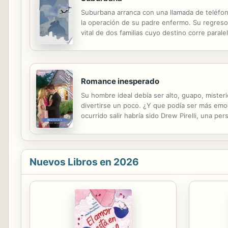
Suburbana arranca con una llamada de teléfono
la operación de su padre enfermo. Su regreso 
vital de dos familias cuyo destino corre paralel
por las páginas de una obra en la que los pro
Romance inesperado
Su hombre ideal debía ser alto, guapo, miste
divertirse un poco. ¿Y que podía ser más emo
ocurrido salir habría sido Drew Pirelli, una p
de que él jamás podría ser su pareja ideal... 
Nuevos Libros en 2026