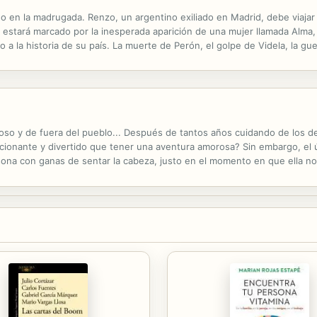
 en la madrugada. Renzo, un argentino exiliado en Madrid, debe viajar 
estará marcado por la inesperada aparición de una mujer llamada Alma, j
o a la historia de su país. La muerte de Perón, el golpe de Videla, la gue
tagonistas son esos héroes anónimos que habitan los suburbios...
rioso y de fuera del pueblo... Después de tantos años cuidando de lo
cionante y divertido que tener una aventura amorosa? Sin embargo, el ú
ersona con ganas de sentar la cabeza, justo en el momento en que ella no
hasta que un beso lo cambió todo.